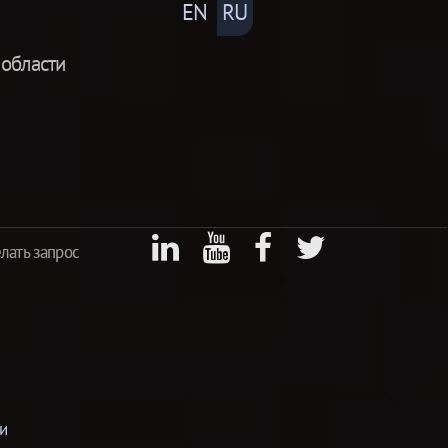
EN
RU
 области
лать запрос
и