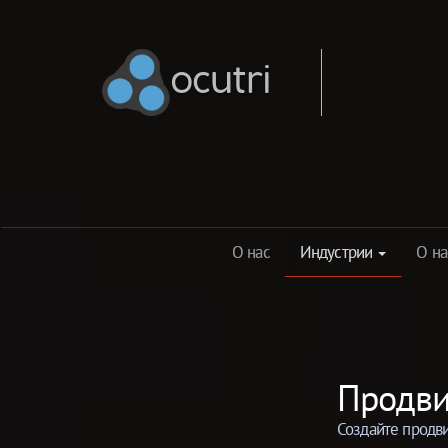
ocutri
ocutri
О нас
Индустрии
О на
Продви
Создайте продв